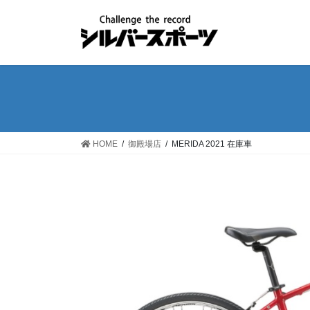
コ
ナ
ン
ビ
テ
ゲ
ン
ー
ツ
シ
へ
ョ
ス
ン
キ
に
ッ
移
HOME
御殿場店
MERIDA 2021 在庫車
プ
動