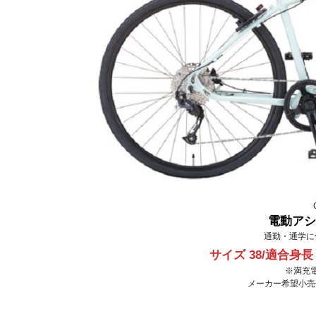
電動アシ
通勤・通学に
サイズ 38/適合身長 
※満充電
メーカー希望小売価格